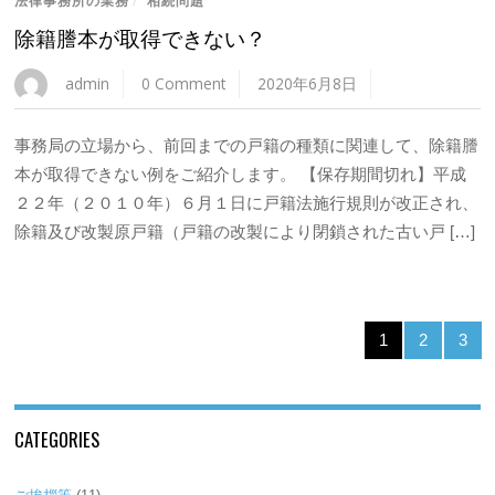
法律事務所の業務
/
相続問題
除籍謄本が取得できない？
admin
0 Comment
2020年6月8日
事務局の立場から、前回までの戸籍の種類に関連して、除籍謄
本が取得できない例をご紹介します。 【保存期間切れ】平成
２２年（２０１０年）６月１日に戸籍法施行規則が改正され、
除籍及び改製原戸籍（戸籍の改製により閉鎖された古い戸 […]
1
2
3
CATEGORIES