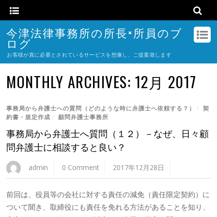
今津法律事務所の所長×所員のブ
ログ
お客様が真に必要とされているサービスを想像し、ご提案致します
MONTHLY ARCHIVES:
12月 2017
事務局から弁護士への質問（どのような時に弁護士へ依頼する？）
/
契
約書・規定作成
/
顧問弁護士事務所
事務局から弁護士へ質問（１２）－なぜ、日々顧
問弁護士に相談すると良い？
admin
0 Comment
2017年12月28日
前回は、役員等の会社に対する責任の減免（責任限定契約）に
ついて聞き、取締役にも責任を免れる方法があることを知り、