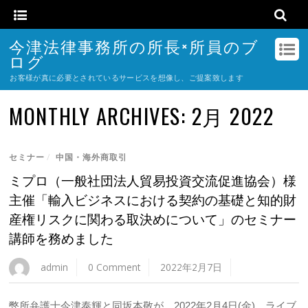
今津法律事務所の所長×所員のブ
ログ
お客様が真に必要とされているサービスを想像し、ご提案致します
MONTHLY ARCHIVES:
2月 2022
セミナー
/
中国・海外商取引
ミプロ（一般社団法人貿易投資交流促進協会）様
主催「輸入ビジネスにおける契約の基礎と知的財
産権リスクに関わる取決めについて」のセミナー
講師を務めました
admin
0 Comment
2022年2月7日
弊所弁護士今津泰輝と同坂本敬が、2022年2月4日(金)、ライブ