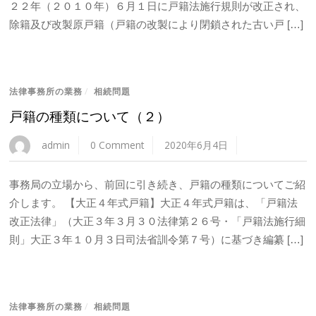
２２年（２０１０年）６月１日に戸籍法施行規則が改正され、
除籍及び改製原戸籍（戸籍の改製により閉鎖された古い戸 […]
法律事務所の業務
/
相続問題
戸籍の種類について（２）
admin
0 Comment
2020年6月4日
事務局の立場から、前回に引き続き、戸籍の種類についてご紹
介します。 【大正４年式戸籍】大正４年式戸籍は、「戸籍法
改正法律」（大正３年３月３０法律第２６号・「戸籍法施行細
則」大正３年１０月３日司法省訓令第７号）に基づき編纂 […]
法律事務所の業務
/
相続問題