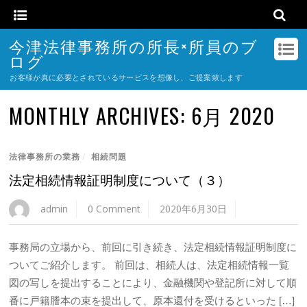
今津法律事務所の所長×所員のブ
ログ
お客様が真に必要とされているサービスを想像し、ご提案致します
MONTHLY ARCHIVES:
6月 2020
法律事務所の業務
/
相続問題
法定相続情報証明制度について（３）
admin
0 Comment
2020年6月30日
事務局の立場から、前回に引き続き、法定相続情報証明制度に
ついてご紹介します。 前回は、相続人は、法定相続情報一覧
図の写しを提出することにより、金融機関や登記所に対して順
番に戸籍謄本の束を提出して、原本還付を受けるといった […]