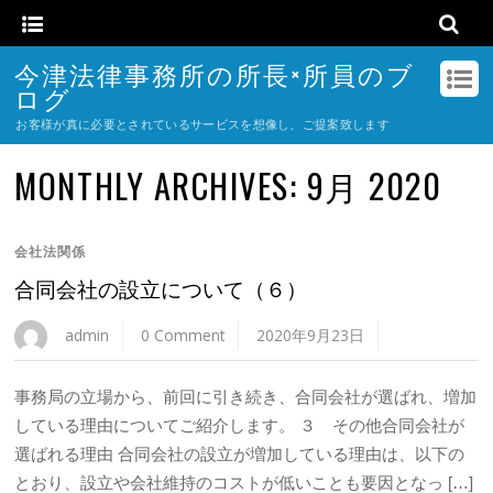
今津法律事務所の所長×所員のブ
ログ
お客様が真に必要とされているサービスを想像し、ご提案致します
MONTHLY ARCHIVES:
9月 2020
会社法関係
合同会社の設立について（６）
admin
0 Comment
2020年9月23日
事務局の立場から、前回に引き続き、合同会社が選ばれ、増加
している理由についてご紹介します。 ３ その他合同会社が
選ばれる理由 合同会社の設立が増加している理由は、以下の
とおり、設立や会社維持のコストが低いことも要因となっ […]