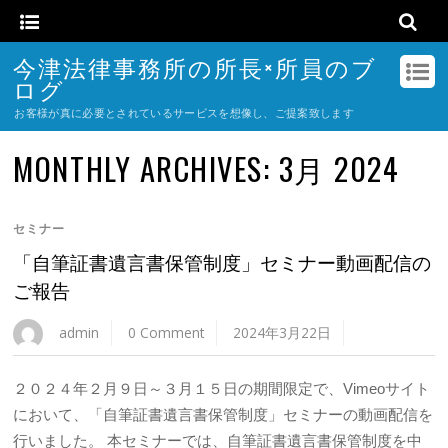
今津法律事務所の所長×所員のブ
ログ
お客様が真に必要とされているサービスを想像し、ご提案致します
MONTHLY ARCHIVES:
3月 2024
セミナー
「自筆証書遺言書保管制度」セミナー動画配信の
ご報告
admin
0 Comment
2024年3月22日
２０２４年２月９日～３月１５日の期間限定で、Vimeoサイト
において、「自筆証書遺言書保管制度」セミナーの動画配信を
行いました。 本セミナーでは、自筆証書遺言書保管制度を中