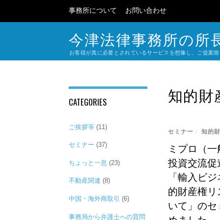
事務所について
お問い合わせ
今津法律事務所の所
お客様が真に必要とされているサービスを想像し、ご提案致
知的財
CATEGORIES
ご挨拶等
(11)
セミナー
/
知的
セミナー
(37)
ミプロ（一
投資交流促
ちょっと一息
(23)
「輸入ビジ
不動産関連
(8)
的財産権リ
中国・海外商取引
(6)
いて」のセ
事務局から弁護士への質問
めました