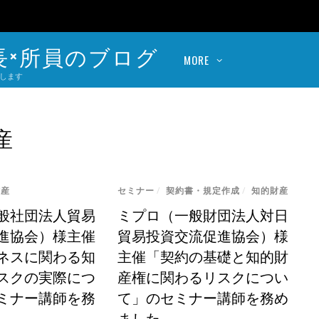
長×所員のブログ
MORE
します
産
財産
セミナー
/
契約書・規定作成
/
知的財産
般社団法人貿易
ミプロ（一般財団法人対日
進協会）様主催
貿易投資交流促進協会）様
ネスに関わる知
主催「契約の基礎と知的財
スクの実際につ
産権に関わるリスクについ
ミナー講師を務
て」のセミナー講師を務め
ました