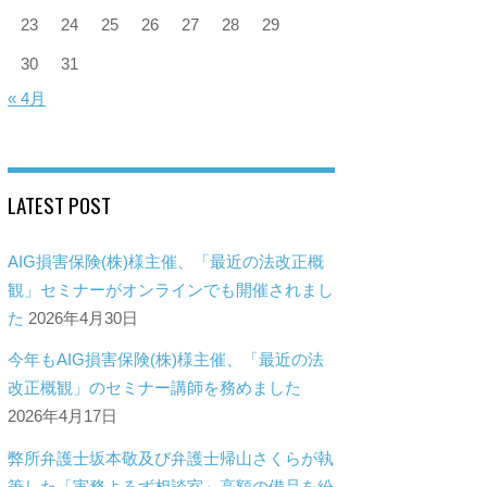
23
24
25
26
27
28
29
30
31
« 4月
LATEST POST
AIG損害保険(株)様主催、「最近の法改正概
観」セミナーがオンラインでも開催されまし
た
2026年4月30日
今年もAIG損害保険(株)様主催、「最近の法
改正概観」のセミナー講師を務めました
2026年4月17日
弊所弁護士坂本敬及び弁護士帰山さくらが執
筆した「実務よろず相談室～高額の備品を紛