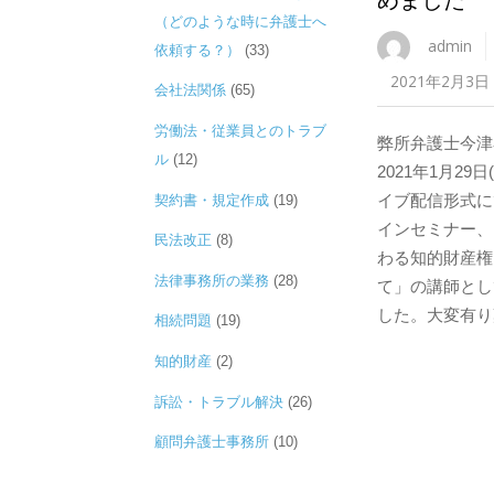
（どのような時に弁護士へ
admin
依頼する？）
(33)
2021年2月3日
会社法関係
(65)
労働法・従業員とのトラブ
弊所弁護士今津
ル
(12)
2021年1月29
イブ配信形式に
契約書・規定作成
(19)
インセミナー、
民法改正
(8)
わる知的財産権
法律事務所の業務
(28)
て」の講師とし
した。大変有り難
相続問題
(19)
知的財産
(2)
訴訟・トラブル解決
(26)
顧問弁護士事務所
(10)