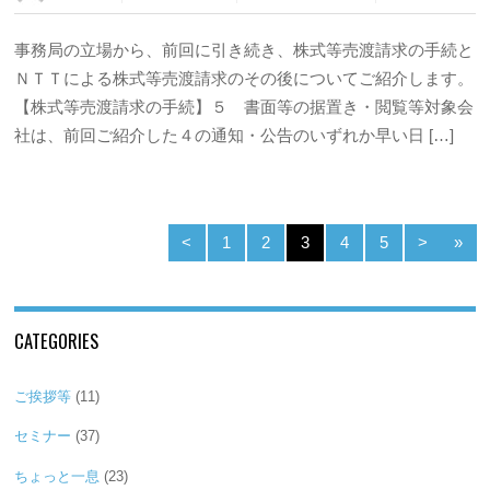
事務局の立場から、前回に引き続き、株式等売渡請求の手続と
ＮＴＴによる株式等売渡請求のその後についてご紹介します。
【株式等売渡請求の手続】５ 書面等の据置き・閲覧等対象会
社は、前回ご紹介した４の通知・公告のいずれか早い日 […]
<
1
2
3
4
5
>
»
CATEGORIES
ご挨拶等
(11)
セミナー
(37)
ちょっと一息
(23)