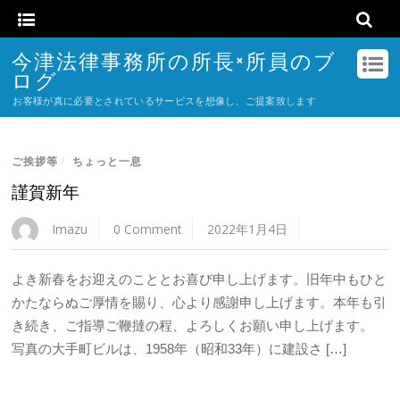
今津法律事務所の所長×所員のブ
ログ
お客様が真に必要とされているサービスを想像し、ご提案致します
ご挨拶等
/
ちょっと一息
謹賀新年
Imazu
0 Comment
2022年1月4日
よき新春をお迎えのこととお喜び申し上げます。旧年中もひと
かたならぬご厚情を賜り、心より感謝申し上げます。本年も引
き続き、ご指導ご鞭撻の程、よろしくお願い申し上げます。
写真の大手町ビルは、1958年（昭和33年）に建設さ […]