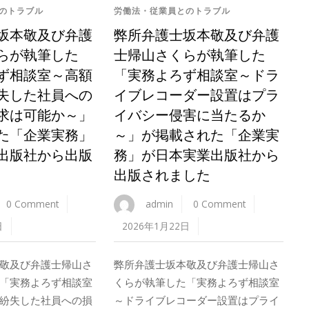
のトラブル
労働法・従業員とのトラブル
坂本敬及び弁護
弊所弁護士坂本敬及び弁護
らが執筆した
士帰山さくらが執筆した
ず相談室～高額
「実務よろず相談室～ドラ
失した社員への
イブレコーダー設置はプラ
求は可能か～」
イバシー侵害に当たるか
た「企業実務」
～」が掲載された「企業実
出版社から出版
務」が日本実業出版社から
出版されました
0 Comment
admin
0 Comment
日
2026年1月22日
敬及び弁護士帰山さ
弊所弁護士坂本敬及び弁護士帰山さ
「実務よろず相談室
くらが執筆した「実務よろず相談室
紛失した社員への損
～ドライブレコーダー設置はプライ