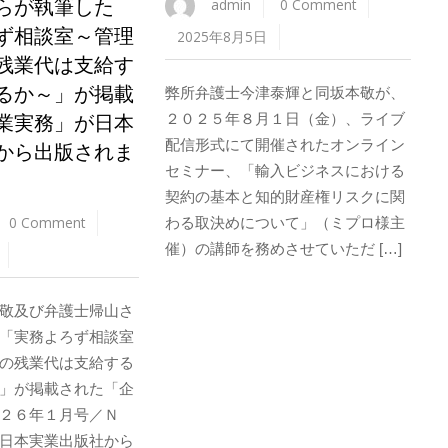
らが執筆した
admin
0 Comment
ず相談室～管理
2025年8月5日
残業代は支給す
るか～」が掲載
弊所弁護士今津泰輝と同坂本敬が、
業実務」が日本
２０２５年８月１日（金）、ライブ
配信形式にて開催されたオンライン
から出版されま
セミナー、「輸入ビジネスにおける
契約の基本と知的財産権リスクに関
0 Comment
わる取決めについて」（ミプロ様主
催）の講師を務めさせていただ […]
敬及び弁護士帰山さ
「実務よろず相談室
の残業代は支給する
」が掲載された「企
２６年１月号／Ｎ
日本実業出版社から