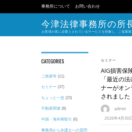
事務所について
お問い合わせ
今津法律事務所の所
お客様が真に必要とされているサービスを想像し、ご提案致
CATEGORIES
セミナー
AIG損害保
ご挨拶等
(11)
「最近の法
ナーがオン
セミナー
(37)
されました
ちょっと一息
(23)
admin
不動産関連
(8)
2026年4月30
中国・海外商取引
(6)
事務局から弁護士への質問