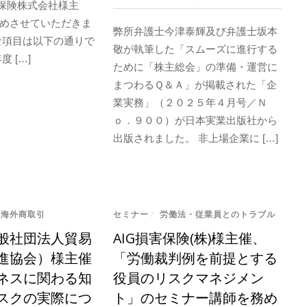
害保険株式会社様主
めさせていただきま
弊所弁護士今津泰輝及び弁護士坂本
な項目は以下の通りで
敬が執筆した「スムーズに進行する
 […]
ために「株主総会」の準備・運営に
まつわるＱ＆Ａ」が掲載された「企
業実務」（２０２５年４月号／Ｎ
ｏ．９００）が日本実業出版社から
出版されました。 非上場企業に […]
・海外商取引
セミナー
/
労働法・従業員とのトラブル
般社団法人貿易
AIG損害保険(株)様主催、
進協会）様主催
「労働裁判例を前提とする
ネスに関わる知
役員のリスクマネジメン
スクの実際につ
ト」のセミナー講師を務め