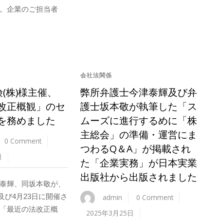
。企業のご担当者
会社法関係
険(株)様主催、
弊所弁護士今津泰輝及び弁
改正概観」のセ
護士坂本敬が執筆した「ス
を務めました
ムーズに進行するめに「株
主総会」の準備・運営にま
0 Comment
つわるQ＆A」が掲載され
日
た「企業実務」が日本実業
出版社から出版されました
泰輝、同坂本敬が、
日及び4月23日に開催さ
admin
0 Comment
「最近の法改正概
2025年3月25日