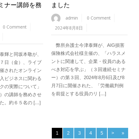
ミナー講師を務
ました
admin
0 Comment
0 Comment
2024年8月8日
弊所弁護士今津泰輝が、AIG損害
保険株式会社様主催の、「ハラスメ
泰輝と同坂本敬が、
ントに関連して、企業・役員のある
７日（金）、ライブ
べき対応を学ぶ」（３回連続セミナ
催されたオンライン
ー）の第３回、2024年8月6日及び8
入ビジネスに関わる
月7日に開催された、「労働裁判例
クの実際について」
を前提とする役員のリ […]
）の講師を務めさせ
。約６５名の […]
1
2
3
4
5
>
»