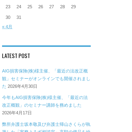
23
24
25
26
27
28
29
30
31
« 4月
LATEST POST
AIG損害保険(株)様主催、「最近の法改正概
観」セミナーがオンラインでも開催されまし
た
2026年4月30日
今年もAIG損害保険(株)様主催、「最近の法
改正概観」のセミナー講師を務めました
2026年4月17日
弊所弁護士坂本敬及び弁護士帰山さくらが執
筆した「実務よろず相談室～高額の備品を紛