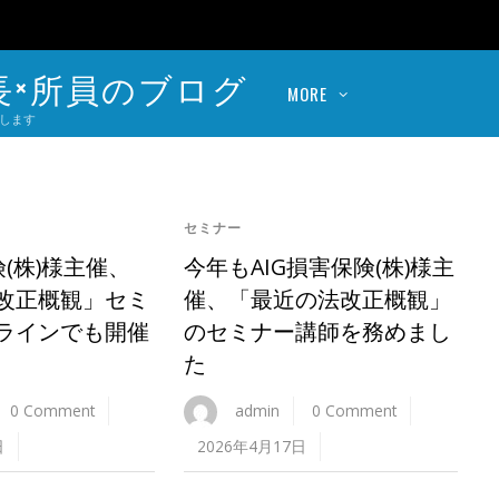
長×所員のブログ
MORE
します
セミナー
険(株)様主催、
今年もAIG損害保険(株)様主
改正概観」セミ
催、「最近の法改正概観」
ラインでも開催
のセミナー講師を務めまし
た
0 Comment
admin
0 Comment
日
2026年4月17日