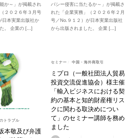
能か～」が掲載され
バシー侵害に当たるか～」が掲載さ
（２０２６年３月号
れた「企業実務」（２０２６年２月
）が日本実業出版社か
号／No.９１２）が日本実業出版社
。 企業の […]
から出版されました。 企業 […]
セミナー
/
中国・海外商取引
ミプロ（一般社団法人貿易
投資交流促進協会）様主催
「輸入ビジネスにおける契
約の基本と知的財産権リス
クに関わる取決めについ
て」のセミナー講師を務め
のトラブル
ました
坂本敬及び弁護