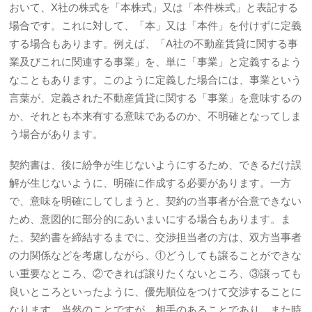
おいて、X社の株式を「本株式」又は「本件株式」と表記する
場合です。これに対して、「本」又は「本件」を付けずに定義
する場合もあります。例えば、「A社の不動産賃貸に関する事
業及びこれに関連する事業」を、単に「事業」と定義するよう
なこともあります。このように定義した場合には、事業という
言葉が、定義された不動産賃貸に関する「事業」を意味するの
か、それとも本来有する意味であるのか、不明確となってしま
う場合があります。
契約書は、後に紛争が生じないようにするため、できるだけ誤
解が生じないように、明確に作成する必要があります。一方
で、意味を明確にしてしまうと、契約の当事者が合意できない
ため、意図的に部分的にあいまいにする場合もあります。ま
た、契約書を締結するまでに、交渉担当者の方は、双方当事者
の力関係などを考慮しながら、①どうしても譲ることができな
い重要なところ、②できれば譲りたくないところ、③譲っても
良いところといったように、優先順位をつけて交渉することに
なります。当然のことですが、相手のあることであり、また時