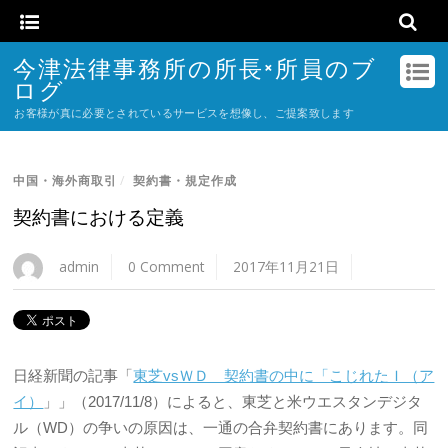
今津法律事務所の所長×所員のブ
ログ
お客様が真に必要とされているサービスを想像し、ご提案致します
中国・海外商取引
/
契約書・規定作成
契約書における定義
admin
0 Comment
2017年11月21日
日経新聞の記事「
東芝vsＷＤ 契約書の中に「こじれたＩ（ア
イ）
」」（2017/11/8）によると、東芝と米ウエスタンデジタ
ル（WD）の争いの原因は、一通の合弁契約書にあります。同