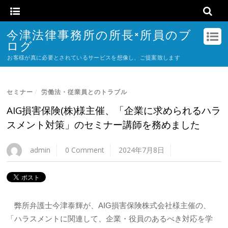
今津法律事務所の所長×所員のブ
ログ
お客様が真に必要とされているサービスを想像し、ご提案致します
セミナー
/
労働法・従業員とのトラブル
AIG損害保険(株)様主催、「企業に求められるハラ
スメント対策」のセミナー講師を務めました
admin
0 Comment
2024年7月8日
弊所弁護士今津泰輝が、AIG損害保険株式会社様主催の、
「ハラスメントに関連して、企業・役員のあるべき対応を学